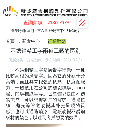
查詢熱線：2180 7078​​
營業時間: 星期一至六早上9時至下午6時30分
首頁
→
新聞中心
→
行業動態
不銹鋼精工字兩種工藝的區別
所属分类：行業動態 发布时间：2021-06-24
不銹鋼精工字是廣告字行業中一種
比較高檔的廣告字。因為它的外觀十分
高端，而且具有很强的抗壓、抗腐蝕能
力，一般應用在公司的標識標牌、logo
牆、門牌標識等等。它整體都是由不銹
鋼製成，可以根據客戶的需求，通過拉
絲、拋光等管道改變其外光呈現的質
感。也可以通過噴漆、電鍍改變不銹鋼
板材的顏色，以達到客戶想要的效果。